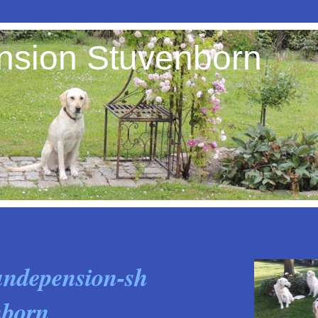
sion Stuvenborn
ndepension-sh
uvenborn