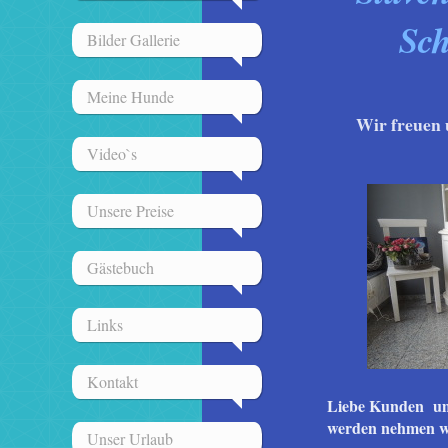
Sch
Bilder Gallerie
Meine Hunde
Wir freuen 
Video`s
Unsere Preise
Gästebuch
Links
Kontakt
Liebe Kunden um
werden nehmen wi
Unser Urlaub