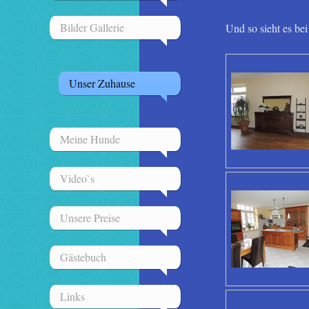
Bilder Gallerie
Und so sieht es bei
Unser Zuhause
Meine Hunde
Video`s
Unsere Preise
Gästebuch
Links