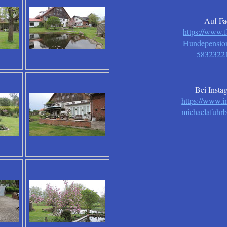
Auf F
https://www.
Hundepensio
5832322
Bei Instag
https://www.i
michaelafuhrb