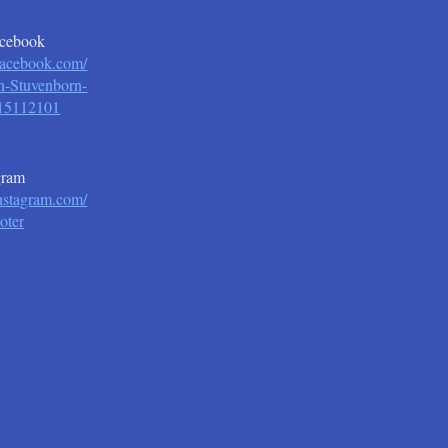
acebook
facebook.com/
n-Stuvenborn-
15112101
ram
nstagram.com/
oter